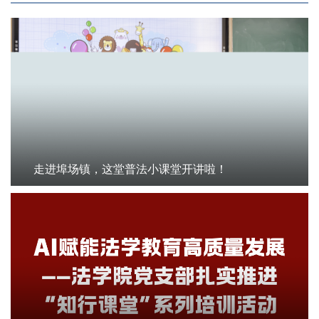
走进埠场镇，这堂普法小课堂开讲啦！